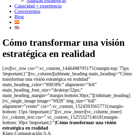
Alianzas estratégicas
Capacidad + experiencia
Conversemos
Blog
Cómo transformar una visión
estratégica en realidad
[:es][vc_row css=”.vc_custom_1446498795175{margin-top: 75px
!important;}”][vc_column][ultimate_heading main_heading=”Cómo
transformar una visión estratégica en realidad”
main_heading_color=”#003f9c” alignment=”left”
main_heading_font_size=”desktop:52px;”
main_heading_margin=”margin-bottom:30px;”][/ultimate_heading]
[vc_single_image image=”6928″ img_size=”full”
alignment=”center” css=”.vc_custom_1524593565773{margin-
bottom: 15px !important;}”][vc_row_inner][vc_column_inner]
[vc_column_text css=”.vc_custom_1525532714618{margin-
bottom: 30px !important;}”]
Cómo transformar una visión
estratégica en realidad
Klaro Comunicación S.A.