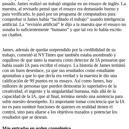
pasado. James realizó un trabajó singular en un ensayo de inglés. La
maestra, al revisarlo pensó que el ensayo era demasiado bueno y
para verificarlo, lo pasó por un programa de computadora para
comprobar si James había “facilitado el trabajo” usando inteligencia
artificial. La “revisión artificial” le dijo a la maestra que el ensayo no
sonaba lo suficientemente “humano” y que tal vez lo había escrito
un chatbot.
James, además de quedar sorprendido por la credibilidad de su
trabajo, comentó al NYTimes que también estaba asombrado y
orgulloso de que tanto la maestra como detector de IA pensaron que
había usado IA para escribir el ensayo. La historia de James terminó
con un buen desenlace, ya que sus resultados como estudiante
apuntaban a que lo que decía era verdad y la maestra le dio una
calificación de 99 puntos en su ensayo. Así como James, hay
millones de personas que pueden demostrar lo superlativo de la
creatividad, el ingenio y la singularidad humana, más allá de la
capacidad de la IA, que al final, termina siendo una asistencia para
subir nuestro desempeño. Es importante tomar conciencia que la IA
no es para sustituir funciones de quienes en realidad tienen el
control, sino para aliarse a los objetivos trazados y potenciar los
resultados que se desean.
Más entradas en orden cronológico